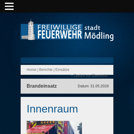
Home
|
Berichte
|
Einsätze
< Zurück zur Übersicht
Brandeinsatz
Datum: 31.05.2026
Innenraum