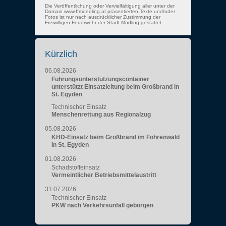
Die Veröffentlichung oder Vervielfältigung aller unter der
Domain www.ffmoedling.at präsentierten Texte und/oder
Fotos ist nur nach ausdrücklicher Zustimmung der
Freiwilligen Feuerwehr der Stadt Mödling gestattet.
Kürzlich
06.08.2026
Führungsunterstützungscontainer
unterstützt Einsatzleitung beim Großbrand in
St. Egyden
Technischer Einsatz
Menschenrettung aus Regionalzug
05.08.2026
KHD-Einsatz beim Großbrand im Föhrenwald
in St. Egyden
01.08.2026
Schadstoffeinsatz
Vermeintlicher Betriebsmittelaustritt
31.07.2026
Technischer Einsatz
PKW nach Verkehrsunfall geborgen