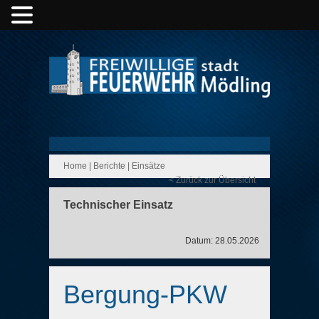
Home
|
Berichte
|
Einsätze
< Zurück zur Übersicht
Technischer Einsatz
Datum: 28.05.2026
Bergung-PKW