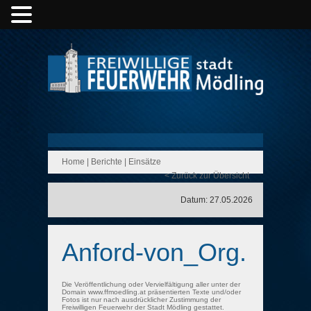
Home
|
Berichte
|
Einsätze
< Zurück zur Übersicht
Datum: 27.05.2026
Anford-von_Org.
Die Veröffentlichung oder Vervielfältigung aller unter der
Domain www.ffmoedling.at präsentierten Texte und/oder
Fotos ist nur nach ausdrücklicher Zustimmung der
Freiwilligen Feuerwehr der Stadt Mödling gestattet.