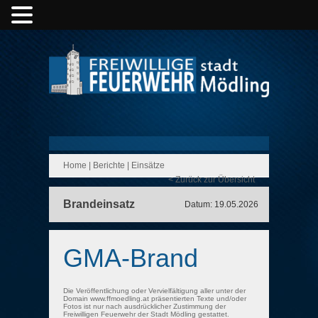
Home
|
Berichte
|
Einsätze
< Zurück zur Übersicht
Brandeinsatz
Datum: 19.05.2026
GMA-Brand
Die Veröffentlichung oder Vervielfältigung aller unter der
Domain www.ffmoedling.at präsentierten Texte und/oder
Fotos ist nur nach ausdrücklicher Zustimmung der
Freiwilligen Feuerwehr der Stadt Mödling gestattet.