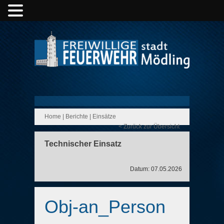
Home
|
Berichte
|
Einsätze
< Zurück zur Übersicht
Technischer Einsatz
Datum: 07.05.2026
Obj-an_Person