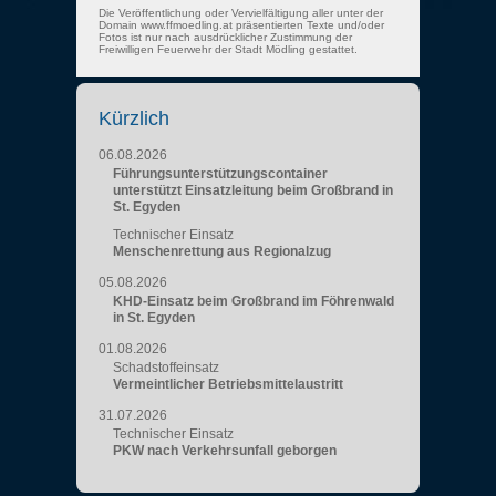
Die Veröffentlichung oder Vervielfältigung aller unter der
Domain www.ffmoedling.at präsentierten Texte und/oder
Fotos ist nur nach ausdrücklicher Zustimmung der
Freiwilligen Feuerwehr der Stadt Mödling gestattet.
Kürzlich
06.08.2026
Führungsunterstützungscontainer
unterstützt Einsatzleitung beim Großbrand in
St. Egyden
Technischer Einsatz
Menschenrettung aus Regionalzug
05.08.2026
KHD-Einsatz beim Großbrand im Föhrenwald
in St. Egyden
01.08.2026
Schadstoffeinsatz
Vermeintlicher Betriebsmittelaustritt
31.07.2026
Technischer Einsatz
PKW nach Verkehrsunfall geborgen