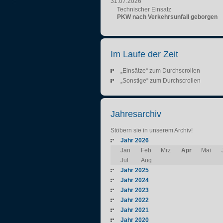
31.07.2026
Technischer Einsatz
PKW nach Verkehrsunfall geborgen
Im Laufe der Zeit
„Einsätze“ zum Durchscrollen
„Sonstige“ zum Durchscrollen
Jahresarchiv
Stöbern sie in unserem Archiv!
Jahr 2026
Jan
Feb
Mrz
Apr
Mai
Jul
Aug
Jahr 2025
Jahr 2024
Jahr 2023
Jahr 2022
Jahr 2021
Jahr 2020