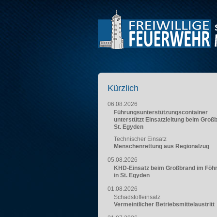
Kürzlich
06.08.2026
Führungsunterstützungscontainer
unterstützt Einsatzleitung beim Groß
St. Egyden
Technischer Einsatz
Menschenrettung aus Regionalzug
05.08.2026
KHD-Einsatz beim Großbrand im Föh
in St. Egyden
01.08.2026
Schadstoffeinsatz
Vermeintlicher Betriebsmittelaustritt