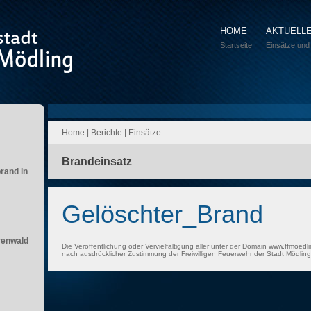
HOME
AKTUELL
Startseite
Einsätze und
Home
|
Berichte
|
Einsätze
Brandeinsatz
brand in
Gelöschter_Brand
renwald
Die Veröffentlichung oder Vervielfältigung aller unter der Domain www.ffmoedli
nach ausdrücklicher Zustimmung der Freiwilligen Feuerwehr der Stadt Mödling 