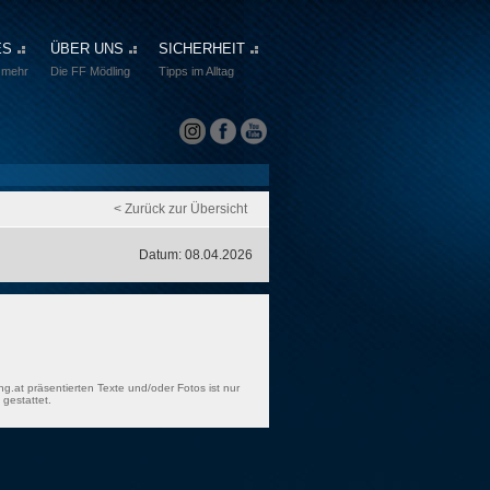
ES
ÜBER UNS
SICHERHEIT
 mehr
Die FF Mödling
Tipps im Alltag
< Zurück zur Übersicht
Datum: 08.04.2026
ng.at präsentierten Texte und/oder Fotos ist nur
gestattet.