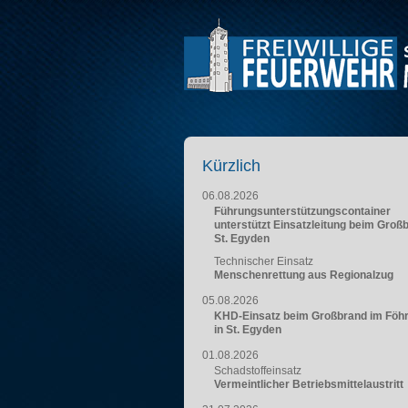
Kürzlich
06.08.2026
Führungsunterstützungscontainer
unterstützt Einsatzleitung beim Groß
St. Egyden
Technischer Einsatz
Menschenrettung aus Regionalzug
05.08.2026
KHD-Einsatz beim Großbrand im Föh
in St. Egyden
01.08.2026
Schadstoffeinsatz
Vermeintlicher Betriebsmittelaustritt