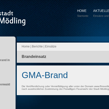
HOME
AKTUELL
Startseite
Einsätze und
Home
|
Berichte
|
Einsätze
Brandeinsatz
brand in
GMA-Brand
renwald
Die Veröffentlichung oder Vervielfältigung aller unter der Domain www.ffmoedli
nach ausdrücklicher Zustimmung der Freiwilligen Feuerwehr der Stadt Mödling 