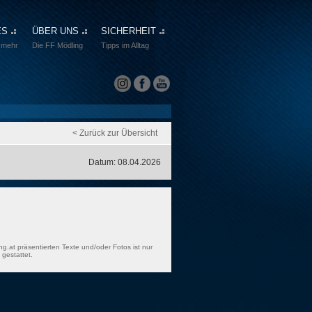
ES
ÜBER UNS
SICHERHEIT
 mehr
Die FF Mödling
Tipps im Alltag
< Zurück zur Übersicht
Datum: 08.04.2026
ng.at präsentierten Texte und/oder Fotos ist nur
gestattet.