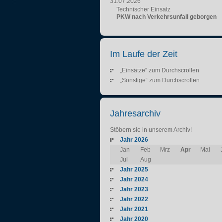
31.07.2026
Technischer Einsatz
PKW nach Verkehrsunfall geborgen
Im Laufe der Zeit
„Einsätze“ zum Durchscrollen
„Sonstige“ zum Durchscrollen
Jahresarchiv
Stöbern sie in unserem Archiv!
Jahr 2026
Jan
Feb
Mrz
Apr
Mai
Jul
Aug
Jahr 2025
Jahr 2024
Jahr 2023
Jahr 2022
Jahr 2021
Jahr 2020