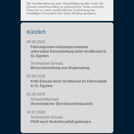
Die Veröffentlichung oder Vervielfältigung aller unter der
Domain www.ffmoedling.at präsentierten Texte und/oder
Fotos ist nur nach ausdrücklicher Zustimmung der
Freiwilligen Feuerwehr der Stadt Mödling gestattet.
Kürzlich
06.08.2026
Führungsunterstützungscontainer
unterstützt Einsatzleitung beim Großbrand in
St. Egyden
Technischer Einsatz
Menschenrettung aus Regionalzug
05.08.2026
KHD-Einsatz beim Großbrand im Föhrenwald
in St. Egyden
01.08.2026
Schadstoffeinsatz
Vermeintlicher Betriebsmittelaustritt
31.07.2026
Technischer Einsatz
PKW nach Verkehrsunfall geborgen