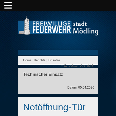
Home
|
Berichte
|
Einsätze
< Zurück zur Übersicht
Technischer Einsatz
Datum: 05.04.2026
Notöffnung-Tür