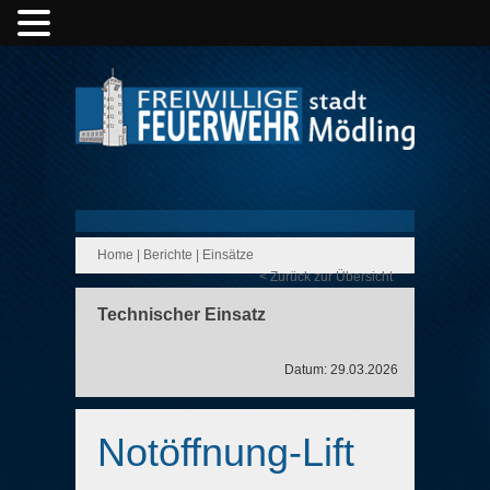
Home
|
Berichte
|
Einsätze
< Zurück zur Übersicht
Technischer Einsatz
Datum: 29.03.2026
Notöffnung-Lift