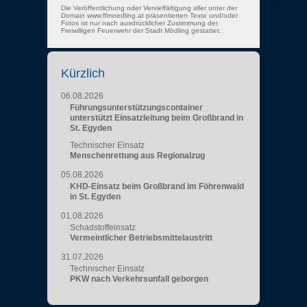
Die Veröffentlichung oder Vervielfältigung aller unter der
Domain www.ffmoedling.at präsentierten Texte und/oder
Fotos ist nur nach ausdrücklicher Zustimmung der
Freiwilligen Feuerwehr der Stadt Mödling gestattet.
Kürzlich
06.08.2026
Führungsunterstützungscontainer
unterstützt Einsatzleitung beim Großbrand in
St. Egyden
Technischer Einsatz
Menschenrettung aus Regionalzug
05.08.2026
KHD-Einsatz beim Großbrand im Föhrenwald
in St. Egyden
01.08.2026
Schadstoffeinsatz
Vermeintlicher Betriebsmittelaustritt
31.07.2026
Technischer Einsatz
PKW nach Verkehrsunfall geborgen