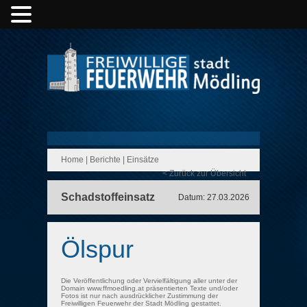
Home
|
Berichte
|
Einsätze
< Zurück zur Übersicht
Schadstoffeinsatz
Datum: 27.03.2026
Ölspur
Die Veröffentlichung oder Vervielfältigung aller unter der
Domain www.ffmoedling.at präsentierten Texte und/oder
Fotos ist nur nach ausdrücklicher Zustimmung der
Freiwilligen Feuerwehr der Stadt Mödling gestattet.