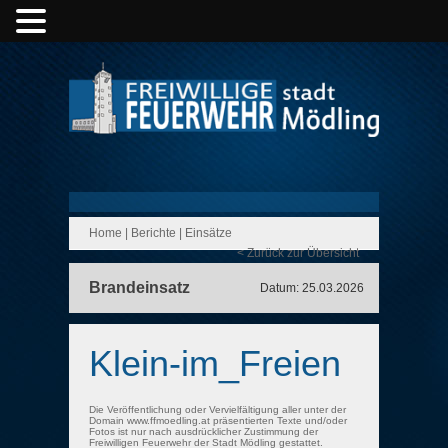
Home
|
Berichte
|
Einsätze
< Zurück zur Übersicht
Brandeinsatz
Datum: 25.03.2026
Klein-im_Freien
Die Veröffentlichung oder Vervielfältigung aller unter der
Domain www.ffmoedling.at präsentierten Texte und/oder
Fotos ist nur nach ausdrücklicher Zustimmung der
Freiwilligen Feuerwehr der Stadt Mödling gestattet.