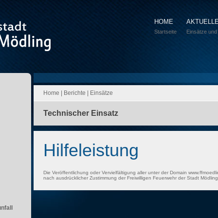
HOME
AKTUELL
Startseite
Einsätze und
Home
|
Berichte
|
Einsätze
Technischer Einsatz
Hilfeleistung
Die Veröffentlichung oder Vervielfältigung aller unter der Domain www.ffmoedli
nach ausdrücklicher Zustimmung der Freiwilligen Feuerwehr der Stadt Mödling 
nfall