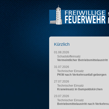
Kürzlich
01.08.2026
Schadstoffeinsatz
Vermeintlicher Betriebsmittelaustritt
31.07.2026
Technischer Einsatz
PKW nach Verkehrsunfall geborgen
27.07.2026
Technischer Einsatz
Kraneinsatz in Gumpoldskirchen
23.07.2026
Technischer Einsatz
Betriebsmittelaustritt nach Verkehrsu