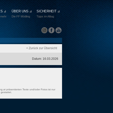
ES
ÜBER UNS
SICHERHEIT
 mehr
Die FF Mödling
Tipps im Alltag
< Zurück zur Übersicht
Datum: 16.03.2026
ng.at präsentierten Texte und/oder Fotos ist nur
gestattet.