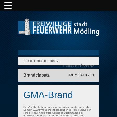
Home
|
Berichte
|
Einsätze
< Zurück zur Übersicht
Brandeinsatz
Datum: 14.03.2026
GMA-Brand
Die Veröffentlichung oder Vervielfältigung aller unter der
Domain www.ffmoedling.at präsentierten Texte und/oder
Fotos ist nur nach ausdrücklicher Zustimmung der
Freiwilligen Feuerwehr der Stadt Mödling gestattet.