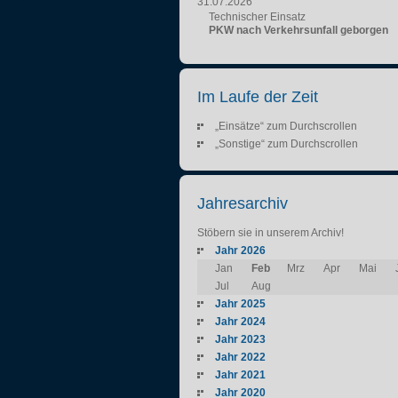
31.07.2026
Technischer Einsatz
PKW nach Verkehrsunfall geborgen
Im Laufe der Zeit
„Einsätze“ zum Durchscrollen
„Sonstige“ zum Durchscrollen
Jahresarchiv
Stöbern sie in unserem Archiv!
Jahr 2026
Jan
Feb
Mrz
Apr
Mai
Jul
Aug
Jahr 2025
Jahr 2024
Jahr 2023
Jahr 2022
Jahr 2021
Jahr 2020