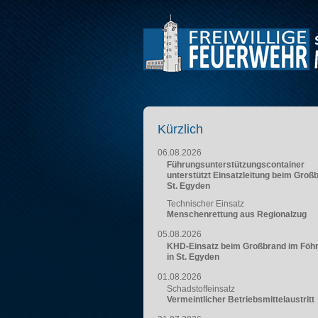
Kürzlich
06.08.2026
Führungsunterstützungscontainer
unterstützt Einsatzleitung beim Groß
St. Egyden
Technischer Einsatz
Menschenrettung aus Regionalzug
05.08.2026
KHD-Einsatz beim Großbrand im Föh
in St. Egyden
01.08.2026
Schadstoffeinsatz
Vermeintlicher Betriebsmittelaustritt