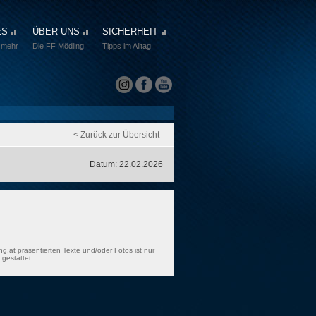
ES
ÜBER UNS
SICHERHEIT
 mehr
Die FF Mödling
Tipps im Alltag
< Zurück zur Übersicht
Datum: 22.02.2026
ng.at präsentierten Texte und/oder Fotos ist nur
gestattet.