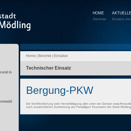
HOME
AKTUELL
Startseite
Einsätze und
Home
|
Berichte
|
Einsätze
Technischer Einsatz
brand in
Bergung-PKW
renwald
Die Veröffentlichung oder Vervielfältigung aller unter der Domain www.ffmoedli
nach ausdrücklicher Zustimmung der Freiwilligen Feuerwehr der Stadt Mödling 