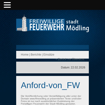
Home
|
Berichte
|
Einsätze
< Zurück zur Übersicht
Datum: 22.02.2026
Anford-von_FW
Die Veröffentlichung oder Vervielfältigung aller unter der
Domain www.ffmoedling.at präsentierten Texte und/oder
Fotos ist nur nach ausdrücklicher Zustimmung der
Freiwilligen Feuerwehr der Stadt Mödling gestattet.