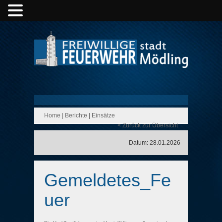
Home
|
Berichte
|
Einsätze
< Zurück zur Übersicht
Datum: 28.01.2026
Gemeldetes_Fe
uer