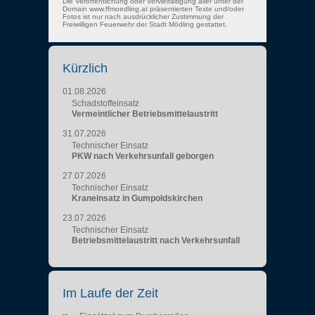
Die Veröffentlichung oder Vervielfältigung aller unter der
Domain www.ffmoedling.at präsentierten Texte und/oder
Fotos ist nur nach ausdrücklicher Zustimmung der
Freiwilligen Feuerwehr der Stadt Mödling gestattet.
Kürzlich
01.08.2026
Schadstoffeinsatz
Vermeintlicher Betriebsmittelaustritt
31.07.2026
Technischer Einsatz
PKW nach Verkehrsunfall geborgen
27.07.2026
Technischer Einsatz
Kraneinsatz in Gumpoldskirchen
23.07.2026
Technischer Einsatz
Betriebsmittelaustritt nach Verkehrsunfall
Im Laufe der Zeit