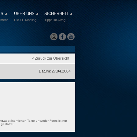
ES
ÜBER UNS
SICHERHEIT
 mehr
Die FF Mödling
Tipps im Alltag
< Zurück zur Übersicht
Datum: 27.04.2004
ng.at präsentierten Texte und/oder Fotos ist nur
gestattet.