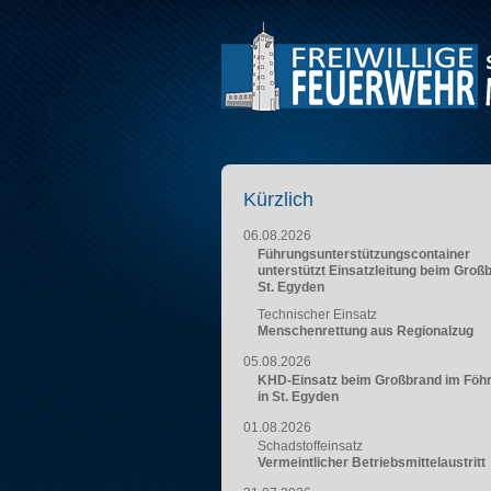
Kürzlich
06.08.2026
Führungsunterstützungscontainer
unterstützt Einsatzleitung beim Groß
St. Egyden
Technischer Einsatz
Menschenrettung aus Regionalzug
05.08.2026
KHD-Einsatz beim Großbrand im Föh
in St. Egyden
01.08.2026
Schadstoffeinsatz
Vermeintlicher Betriebsmittelaustritt