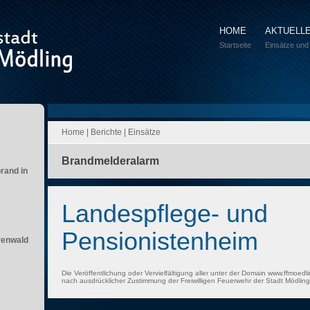
HOME
AKTUELL
Startseite
Einsätze und
Home
|
Berichte
|
Einsätze
Brandmelderalarm
brand in
Landespflege- und
Pensionistenheim
renwald
Die Veröffentlichung oder Vervielfältigung aller unter der Domain www.ffmoedli
nach ausdrücklicher Zustimmung der Freiwilligen Feuerwehr der Stadt Mödling 