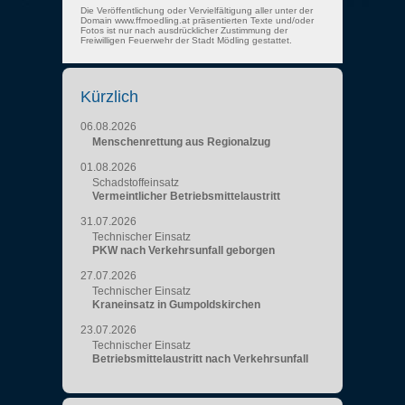
Die Veröffentlichung oder Vervielfältigung aller unter der
Domain www.ffmoedling.at präsentierten Texte und/oder
Fotos ist nur nach ausdrücklicher Zustimmung der
Freiwilligen Feuerwehr der Stadt Mödling gestattet.
Kürzlich
06.08.2026
Menschenrettung aus Regionalzug
01.08.2026
Schadstoffeinsatz
Vermeintlicher Betriebsmittelaustritt
31.07.2026
Technischer Einsatz
PKW nach Verkehrsunfall geborgen
27.07.2026
Technischer Einsatz
Kraneinsatz in Gumpoldskirchen
23.07.2026
Technischer Einsatz
Betriebsmittelaustritt nach Verkehrsunfall