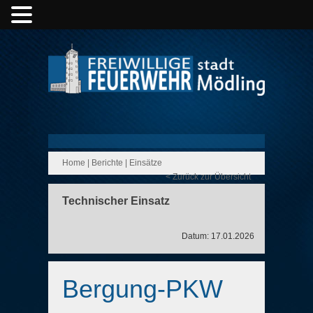
Home
|
Berichte
|
Einsätze
< Zurück zur Übersicht
Technischer Einsatz
Datum: 17.01.2026
Bergung-PKW