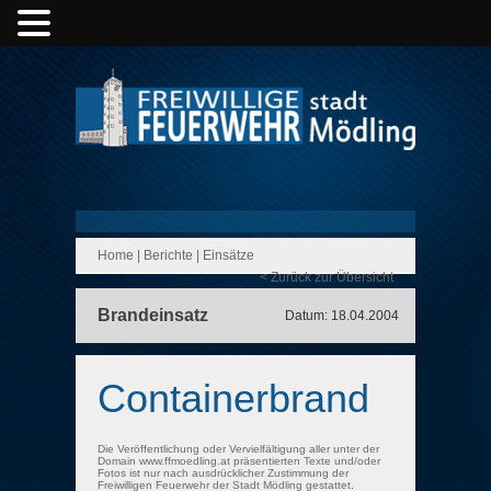
Home
|
Berichte
|
Einsätze
< Zurück zur Übersicht
Brandeinsatz
Datum: 18.04.2004
Containerbrand
Die Veröffentlichung oder Vervielfältigung aller unter der
Domain www.ffmoedling.at präsentierten Texte und/oder
Fotos ist nur nach ausdrücklicher Zustimmung der
Freiwilligen Feuerwehr der Stadt Mödling gestattet.