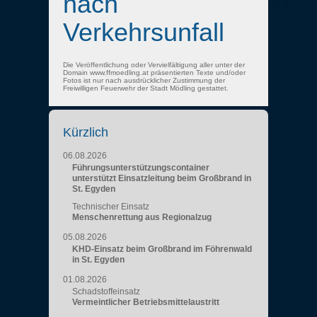
nach
Verkehrsunfall
Die Veröffentlichung oder Vervielfältigung aller unter der
Domain www.ffmoedling.at präsentierten Texte und/oder
Fotos ist nur nach ausdrücklicher Zustimmung der
Freiwilligen Feuerwehr der Stadt Mödling gestattet.
Kürzlich
06.08.2026
Führungsunterstützungscontainer
unterstützt Einsatzleitung beim Großbrand in
St. Egyden
Technischer Einsatz
Menschenrettung aus Regionalzug
05.08.2026
KHD-Einsatz beim Großbrand im Föhrenwald
in St. Egyden
01.08.2026
Schadstoffeinsatz
Vermeintlicher Betriebsmittelaustritt