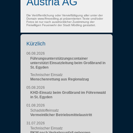
Austria AG
Die Veröffentlichung oder Vervielfältigung aller unter der
Domain www.ffmoedling.at präsentierten Texte und/oder
Fotos ist nur nach ausdrücklicher Zustimmung der
Freiwilligen Feuerwehr der Stadt Mödling gestattet.
Kürzlich
06.08.2026
Führungsunterstützungscontainer
unterstützt Einsatzleitung beim Großbrand in
St. Egyden
Technischer Einsatz
Menschenrettung aus Regionalzug
05.08.2026
KHD-Einsatz beim Großbrand im Föhrenwald
in St. Egyden
01.08.2026
Schadstoffeinsatz
Vermeintlicher Betriebsmittelaustritt
31.07.2026
Technischer Einsatz
PKW nach Verkehrsunfall geborgen