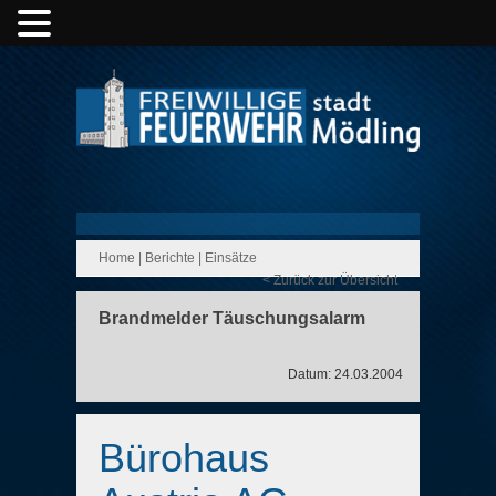
Home
|
Berichte
|
Einsätze
< Zurück zur Übersicht
Brandmelder Täuschungsalarm
Datum: 24.03.2004
Bürohaus