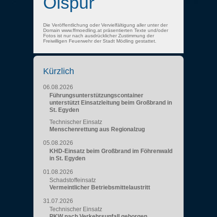
Ölspur
Die Veröffentlichung oder Vervielfältigung aller unter der
Domain www.ffmoedling.at präsentierten Texte und/oder
Fotos ist nur nach ausdrücklicher Zustimmung der
Freiwilligen Feuerwehr der Stadt Mödling gestattet.
Kürzlich
06.08.2026
Führungsunterstützungscontainer
unterstützt Einsatzleitung beim Großbrand in
St. Egyden
Technischer Einsatz
Menschenrettung aus Regionalzug
05.08.2026
KHD-Einsatz beim Großbrand im Föhrenwald
in St. Egyden
01.08.2026
Schadstoffeinsatz
Vermeintlicher Betriebsmittelaustritt
31.07.2026
Technischer Einsatz
PKW nach Verkehrsunfall geborgen