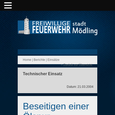
Home
|
Berichte
|
Einsätze
< Zurück zur Übersicht
Technischer Einsatz
Datum: 21.03.2004
Beseitigen einer