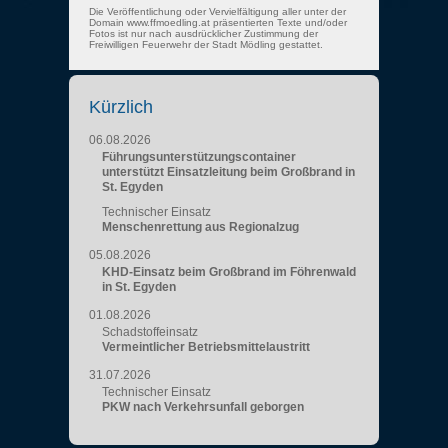
Die Veröffentlichung oder Vervielfältigung aller unter der
Domain www.ffmoedling.at präsentierten Texte und/oder
Fotos ist nur nach ausdrücklicher Zustimmung der
Freiwilligen Feuerwehr der Stadt Mödling gestattet.
Kürzlich
06.08.2026
Führungsunterstützungscontainer
unterstützt Einsatzleitung beim Großbrand in
St. Egyden
Technischer Einsatz
Menschenrettung aus Regionalzug
05.08.2026
KHD-Einsatz beim Großbrand im Föhrenwald
in St. Egyden
01.08.2026
Schadstoffeinsatz
Vermeintlicher Betriebsmittelaustritt
31.07.2026
Technischer Einsatz
PKW nach Verkehrsunfall geborgen