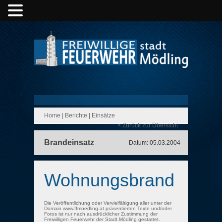
Home
|
Berichte
|
Einsätze
< Zurück zur Übersicht
Brandeinsatz
Datum: 05.03.2004
Wohnungsbrand
Die Veröffentlichung oder Vervielfältigung aller unter der
Domain www.ffmoedling.at präsentierten Texte und/oder
Fotos ist nur nach ausdrücklicher Zustimmung der
Freiwilligen Feuerwehr der Stadt Mödling gestattet.