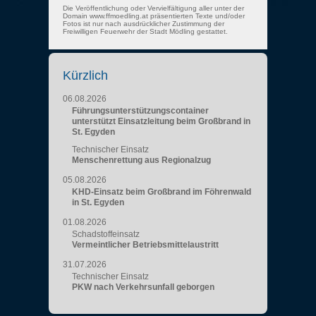
Die Veröffentlichung oder Vervielfältigung aller unter der
Domain www.ffmoedling.at präsentierten Texte und/oder
Fotos ist nur nach ausdrücklicher Zustimmung der
Freiwilligen Feuerwehr der Stadt Mödling gestattet.
Kürzlich
06.08.2026
Führungsunterstützungscontainer
unterstützt Einsatzleitung beim Großbrand in
St. Egyden
Technischer Einsatz
Menschenrettung aus Regionalzug
05.08.2026
KHD-Einsatz beim Großbrand im Föhrenwald
in St. Egyden
01.08.2026
Schadstoffeinsatz
Vermeintlicher Betriebsmittelaustritt
31.07.2026
Technischer Einsatz
PKW nach Verkehrsunfall geborgen