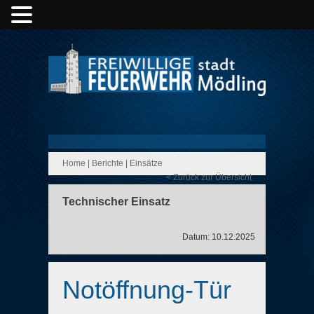
Home
|
Berichte
|
Einsätze
< Zurück zur Übersicht
Technischer Einsatz
Datum: 10.12.2025
Notöffnung-Tür