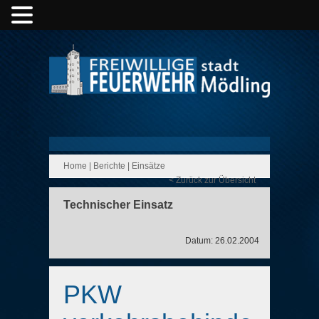
Home
|
Berichte
|
Einsätze
< Zurück zur Übersicht
Technischer Einsatz
Datum: 26.02.2004
PKW