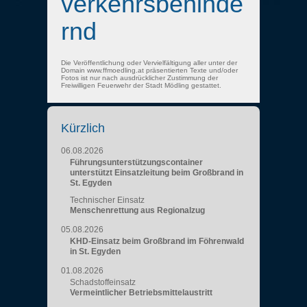
verkehrsbehinde
rnd
Die Veröffentlichung oder Vervielfältigung aller unter der
Domain www.ffmoedling.at präsentierten Texte und/oder
Fotos ist nur nach ausdrücklicher Zustimmung der
Freiwilligen Feuerwehr der Stadt Mödling gestattet.
Kürzlich
06.08.2026
Führungsunterstützungscontainer
unterstützt Einsatzleitung beim Großbrand in
St. Egyden
Technischer Einsatz
Menschenrettung aus Regionalzug
05.08.2026
KHD-Einsatz beim Großbrand im Föhrenwald
in St. Egyden
01.08.2026
Schadstoffeinsatz
Vermeintlicher Betriebsmittelaustritt