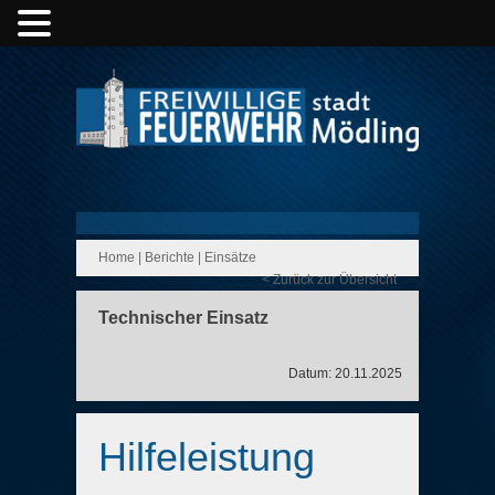
Home
|
Berichte
|
Einsätze
< Zurück zur Übersicht
Technischer Einsatz
Datum: 20.11.2025
Hilfeleistung