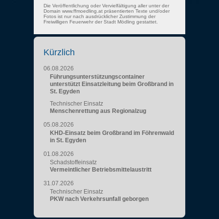
Die Veröffentlichung oder Vervielfältigung aller unter der
Domain www.ffmoedling.at präsentierten Texte und/oder
Fotos ist nur nach ausdrücklicher Zustimmung der
Freiwilligen Feuerwehr der Stadt Mödling gestattet.
Kürzlich
06.08.2026
Führungsunterstützungscontainer
unterstützt Einsatzleitung beim Großbrand in
St. Egyden
Technischer Einsatz
Menschenrettung aus Regionalzug
05.08.2026
KHD-Einsatz beim Großbrand im Föhrenwald
in St. Egyden
01.08.2026
Schadstoffeinsatz
Vermeintlicher Betriebsmittelaustritt
31.07.2026
Technischer Einsatz
PKW nach Verkehrsunfall geborgen