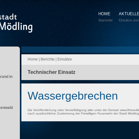
HOME
AKTUELL
Startseite
Einsätze und
Home
|
Berichte
|
Einsätze
Technischer Einsatz
brand in
Wassergebrechen
renwald
Die Veröffentlichung oder Vervielfältigung aller unter der Domain www.ffmoedli
nach ausdrücklicher Zustimmung der Freiwilligen Feuerwehr der Stadt Mödling 