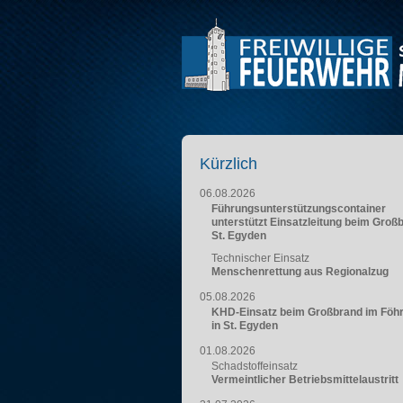
Kürzlich
06.08.2026
Führungsunterstützungscontainer
unterstützt Einsatzleitung beim Groß
St. Egyden
Technischer Einsatz
Menschenrettung aus Regionalzug
05.08.2026
KHD-Einsatz beim Großbrand im Föh
in St. Egyden
01.08.2026
Schadstoffeinsatz
Vermeintlicher Betriebsmittelaustritt