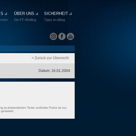
ES
ÜBER UNS
SICHERHEIT
 mehr
Die FF Mödling
Tipps im Alltag
< Zurück zur Übersicht
Datum: 16.01.2004
ng.at präsentierten Texte und/oder Fotos ist nur
gestattet.