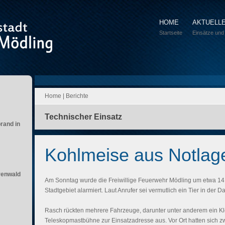
HOME
AKTUELL
Startseite
Einsätze und
Home
|
Berichte
Technischer Einsatz
brand in
Kohlmeise aus Notlage
renwald
Am Sonntag wurde die Freiwillige Feuerwehr Mödling um etwa 14:0
Stadtgebiet alarmiert. Laut Anrufer sei vermutlich ein Tier in de
Rasch rückten mehrere Fahrzeuge, darunter unter anderem ein Kl
Teleskopmastbühne zur Einsatzadresse aus.
Vor Ort hatten sich z