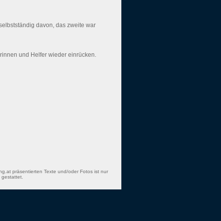
 selbstständig davon, das zweite war
rinnen und Helfer wieder einrücken.
ng.at präsentierten Texte und/oder Fotos ist nur
gestattet.