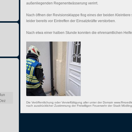
außenliegenden Regenentwässerung verirrt.
Nach öffnen der Revisionsklappe flog eines der beiden Kleintiere
leider bereits vor Eintreffen der Einsatzkräfte verstorben.
Nach etwa einer halben Stunde konnten die ehrenamtlichen Helfe
Jun
Dez
Die Veröffentlichung oder Vervielfältigung aller unter der Domain www.ffmoedli
nach ausdrücklicher Zustimmung der Freiwilligen Feuerwehr der Stadt Mödling 