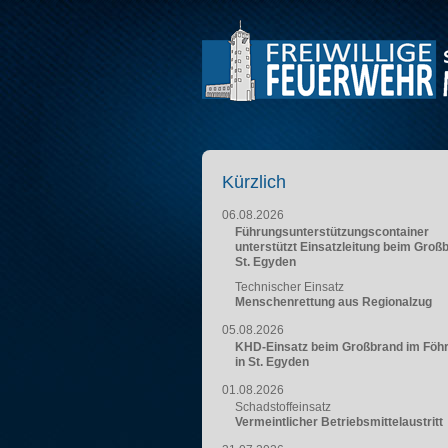
Kürzlich
06.08.2026
Führungsunterstützungscontainer
unterstützt Einsatzleitung beim Groß
St. Egyden
Technischer Einsatz
Menschenrettung aus Regionalzug
05.08.2026
KHD-Einsatz beim Großbrand im Föh
in St. Egyden
01.08.2026
Schadstoffeinsatz
Vermeintlicher Betriebsmittelaustritt