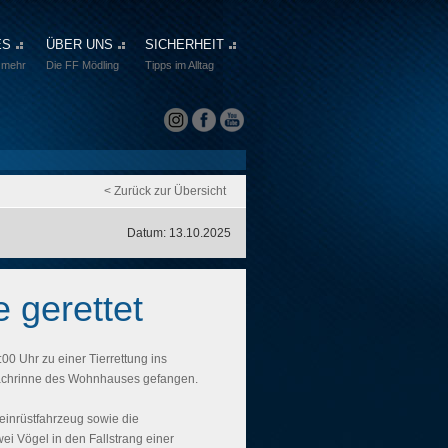
ES
ÜBER UNS
SICHERHEIT
 mehr
Die FF Mödling
Tipps im Alltag
< Zurück zur Übersicht
Datum: 13.10.2025
 gerettet
0 Uhr zu einer Tierrettung ins
r Dachrinne des Wohnhauses gefangen.
einrüstfahrzeug sowie die
wei Vögel in den Fallstrang einer