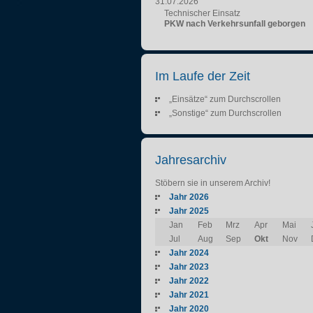
31.07.2026
Technischer Einsatz
PKW nach Verkehrsunfall geborgen
Im Laufe der Zeit
„Einsätze“ zum Durchscrollen
„Sonstige“ zum Durchscrollen
Jahresarchiv
Stöbern sie in unserem Archiv!
Jahr 2026
Jahr 2025
Jan
Feb
Mrz
Apr
Mai
Jul
Aug
Sep
Okt
Nov
Jahr 2024
Jahr 2023
Jahr 2022
Jahr 2021
Jahr 2020