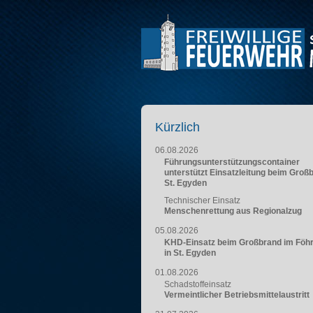
Kürzlich
06.08.2026
Führungsunterstützungscontainer
unterstützt Einsatzleitung beim Groß
St. Egyden
Technischer Einsatz
Menschenrettung aus Regionalzug
05.08.2026
KHD-Einsatz beim Großbrand im Föh
in St. Egyden
01.08.2026
Schadstoffeinsatz
Vermeintlicher Betriebsmittelaustritt