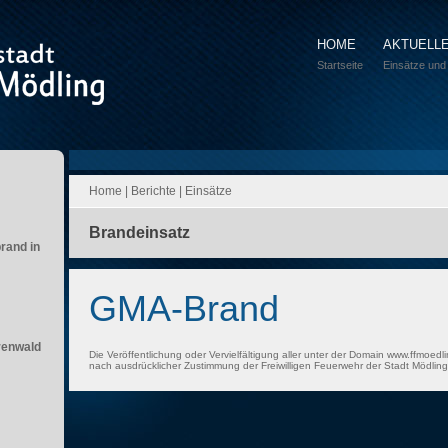
HOME
AKTUELL
Startseite
Einsätze und
Home
|
Berichte
|
Einsätze
Brandeinsatz
brand in
GMA-Brand
renwald
Die Veröffentlichung oder Vervielfältigung aller unter der Domain www.ffmoedli
nach ausdrücklicher Zustimmung der Freiwilligen Feuerwehr der Stadt Mödling 