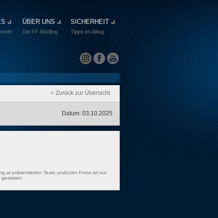
ES
ÜBER UNS
SICHERHEIT
 mehr
Die FF Mödling
Tipps im Alltag
< Zurück zur Übersicht
Datum: 03.10.2025
ng.at präsentierten Texte und/oder Fotos ist nur
gestattet.