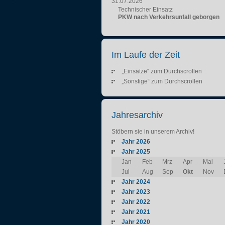
31.07.2026
Technischer Einsatz
PKW nach Verkehrsunfall geborgen
Im Laufe der Zeit
„Einsätze“ zum Durchscrollen
„Sonstige“ zum Durchscrollen
Jahresarchiv
Stöbern sie in unserem Archiv!
Jahr 2026
Jahr 2025
Jan
Feb
Mrz
Apr
Mai
Jul
Aug
Sep
Okt
Nov
Jahr 2024
Jahr 2023
Jahr 2022
Jahr 2021
Jahr 2020