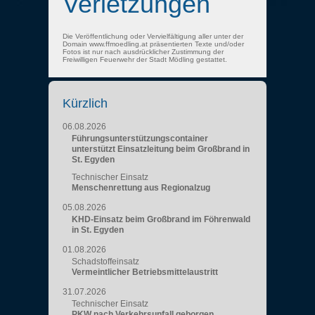
Verletzungen
Die Veröffentlichung oder Vervielfältigung aller unter der
Domain www.ffmoedling.at präsentierten Texte und/oder
Fotos ist nur nach ausdrücklicher Zustimmung der
Freiwilligen Feuerwehr der Stadt Mödling gestattet.
Kürzlich
06.08.2026
Führungsunterstützungscontainer
unterstützt Einsatzleitung beim Großbrand in
St. Egyden
Technischer Einsatz
Menschenrettung aus Regionalzug
05.08.2026
KHD-Einsatz beim Großbrand im Föhrenwald
in St. Egyden
01.08.2026
Schadstoffeinsatz
Vermeintlicher Betriebsmittelaustritt
31.07.2026
Technischer Einsatz
PKW nach Verkehrsunfall geborgen