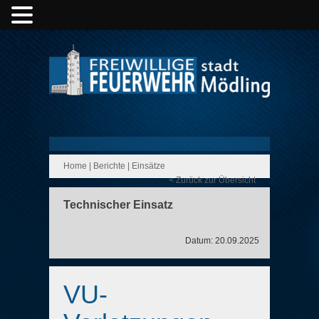
Home
|
Berichte
|
Einsätze
< Zurück zur Übersicht
Technischer Einsatz
Datum: 20.09.2025
VU-