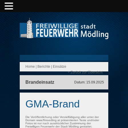
Home
|
Berichte
|
Einsätze
< Zurück zur Übersicht
Brandeinsatz
Datum: 15.09.2025
GMA-Brand
Die Veröffentlichung oder Vervielfältigung aller unter der
Domain www.ffmoedling.at präsentierten Texte und/oder
Fotos ist nur nach ausdrücklicher Zustimmung der
Freiwilligen Feuerwehr der Stadt Mödling gestattet.