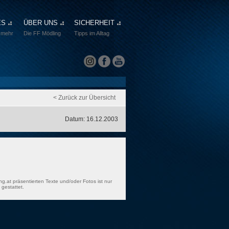
ES
ÜBER UNS
SICHERHEIT
 mehr
Die FF Mödling
Tipps im Alltag
< Zurück zur Übersicht
Datum: 16.12.2003
ng.at präsentierten Texte und/oder Fotos ist nur
gestattet.