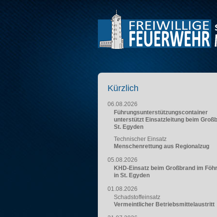
Kürzlich
06.08.2026
Führungsunterstützungscontainer
unterstützt Einsatzleitung beim Groß
St. Egyden
Technischer Einsatz
Menschenrettung aus Regionalzug
05.08.2026
KHD-Einsatz beim Großbrand im Föh
in St. Egyden
01.08.2026
Schadstoffeinsatz
Vermeintlicher Betriebsmittelaustritt