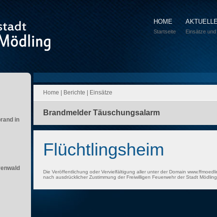
HOME
AKTUELL
Startseite
Einsätze und
Home
|
Berichte
|
Einsätze
Brandmelder Täuschungsalarm
brand in
Flüchtlingsheim
renwald
Die Veröffentlichung oder Vervielfältigung aller unter der Domain www.ffmoedli
nach ausdrücklicher Zustimmung der Freiwilligen Feuerwehr der Stadt Mödling 