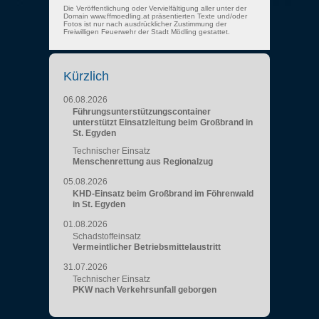
Die Veröffentlichung oder Vervielfältigung aller unter der
Domain www.ffmoedling.at präsentierten Texte und/oder
Fotos ist nur nach ausdrücklicher Zustimmung der
Freiwilligen Feuerwehr der Stadt Mödling gestattet.
Kürzlich
06.08.2026
Führungsunterstützungscontainer
unterstützt Einsatzleitung beim Großbrand in
St. Egyden
Technischer Einsatz
Menschenrettung aus Regionalzug
05.08.2026
KHD-Einsatz beim Großbrand im Föhrenwald
in St. Egyden
01.08.2026
Schadstoffeinsatz
Vermeintlicher Betriebsmittelaustritt
31.07.2026
Technischer Einsatz
PKW nach Verkehrsunfall geborgen