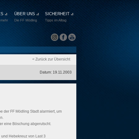
ES
ÜBER UNS
SICHERHEIT
 mehr
Die FF Mödling
Tipps im Alltag
< Zurück zur Übersicht
Datum: 19.11.2003
 der FF Mödling Stadt alarmiert, um
n.
r eine Böschung abgerutscht.
n und Hebekreuz von Last 3