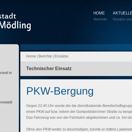
HOME
AKTUELL
Startseite
Einsätze und
Home
|
Berichte
|
Einsätze
Technischer Einsatz
brand in
PKW-Bergung
renwald
Gegen 22:45 Uhr wurde die die diensthabende Bereitschaftsgruppe
einen PKW auf bzw. neben der Gumpoldskirchner Straße zu berge
Das Fahrzeug war von der Fahrbahn abgekommen und ca. 5m übe
Ohne den PKW weiter zu beschädigen, konnte er mittels Ladekra