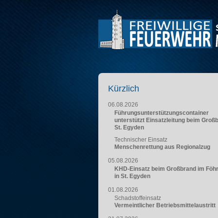
Kürzlich
06.08.2026
Führungsunterstützungscontainer
unterstützt Einsatzleitung beim Groß
St. Egyden
Technischer Einsatz
Menschenrettung aus Regionalzug
05.08.2026
KHD-Einsatz beim Großbrand im Föh
in St. Egyden
01.08.2026
Schadstoffeinsatz
Vermeintlicher Betriebsmittelaustritt