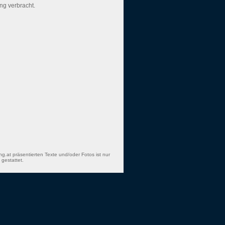
g verbracht.
ng.at präsentierten Texte und/oder Fotos ist nur
gestattet.