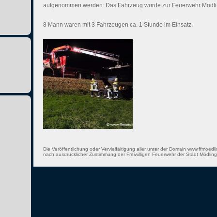
aufgenommen werden. Das Fahrzeug wurde zur Feuerwehr Mödlin
8 Mann waren mit 3 Fahrzeugen ca. 1 Stunde im Einsatz.
Die Veröffentlichung oder Vervielfältigung aller unter der Domain www.ffmoedli
nach ausdrücklicher Zustimmung der Freiwilligen Feuerwehr der Stadt Mödling 