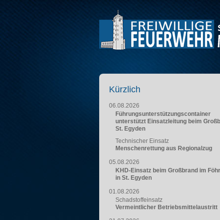
Kürzlich
06.08.2026
Führungsunterstützungscontainer
unterstützt Einsatzleitung beim Groß
St. Egyden
Technischer Einsatz
Menschenrettung aus Regionalzug
05.08.2026
KHD-Einsatz beim Großbrand im Föh
in St. Egyden
01.08.2026
Schadstoffeinsatz
Vermeintlicher Betriebsmittelaustritt