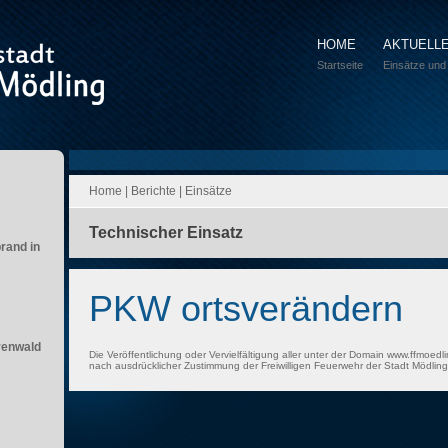
HOME
AKTUELL
Startseite
Einsätze und
Home
|
Berichte
|
Einsätze
Technischer Einsatz
brand in
PKW ortsverändern
renwald
Die Veröffentlichung oder Vervielfältigung aller unter der Domain www.ffmoedli
nach ausdrücklicher Zustimmung der Freiwilligen Feuerwehr der Stadt Mödling 