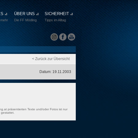
ES
ÜBER UNS
SICHERHEIT
 mehr
Die FF Mödling
Tipps im Alltag
< Zurück zur Übersicht
Datum: 19.11.2003
ng.at präsentierten Texte und/oder Fotos ist nur
gestattet.