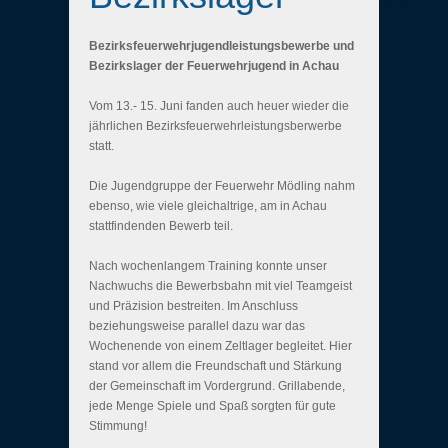
Bezirksfeuerwehrjugendleistungsbewerbe und
Bezirkslager der Feuerwehrjugend in Achau
Vom 13.- 15. Juni fanden auch heuer wieder die
jährlichen Bezirksfeuerwehrleistungsberwerbe
statt.
Die Jugendgruppe der Feuerwehr Mödling nahm
ebenso, wie viele gleichaltrige, am in Achau
stattfindenden Bewerb teil.
Nach wochenlangem Training konnte unser
Nachwuchs die Bewerbsbahn mit viel Teamgeist
und Präzision bestreiten. Im Anschluss
beziehungsweise parallel dazu war das
Wochenende von einem Zeltlager begleitet. Hier
stand vor allem die Freundschaft und Stärkung
der Gemeinschaft im Vordergrund. Grillabende,
jede Menge Spiele und Spaß sorgten für gute
Stimmung!