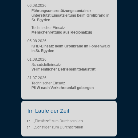
06.08.2026
Führungsunterstützungscontainer
unterstützt Einsatzleitung beim Großbrand in
St. Egyden
Technischer Einsatz
Menschenrettung aus Regionalzug
05.08.2026
KHD-Einsatz beim Großbrand im Föhrenwald
in St. Egyden
01.08.2026
Schadstoffeinsatz
Vermeintlicher Betriebsmittelaustritt
31.07.2026
Technischer Einsatz
PKW nach Verkehrsunfall geborgen
Im Laufe der Zeit
„Einsätze“ zum Durchscrollen
„Sonstige“ zum Durchscrollen