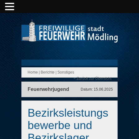
Home
|
Berichte
|
Sonstiges
< Zurück zur Übersicht
Feuerwehrjugend
Datum: 15.06.2025
Bezirksleistungs
bewerbe und
Bezirkslager