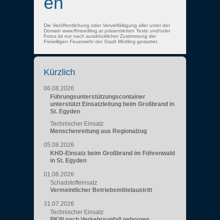
en
Die Veröffentlichung oder Vervielfältigung aller unter der
Domain www.ffmoedling.at präsentierten Texte und/oder
Fotos ist nur nach ausdrücklicher Zustimmung der
Freiwilligen Feuerwehr der Stadt Mödling gestattet.
Kürzlich
06.08.2026
Führungsunterstützungscontainer
unterstützt Einsatzleitung beim Großbrand in
St. Egyden
Technischer Einsatz
Menschenrettung aus Regionalzug
05.08.2026
KHD-Einsatz beim Großbrand im Föhrenwald
in St. Egyden
01.08.2026
Schadstoffeinsatz
Vermeintlicher Betriebsmittelaustritt
31.07.2026
Technischer Einsatz
PKW nach Verkehrsunfall geborgen