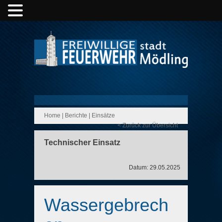
Home
|
Berichte
|
Einsätze
< Zurück zur Übersicht
Technischer Einsatz
Datum: 29.05.2025
Wassergebrech