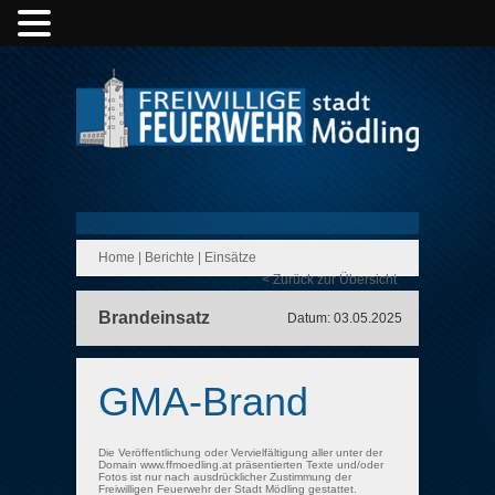
Home
|
Berichte
|
Einsätze
< Zurück zur Übersicht
Brandeinsatz
Datum: 03.05.2025
GMA-Brand
Die Veröffentlichung oder Vervielfältigung aller unter der
Domain www.ffmoedling.at präsentierten Texte und/oder
Fotos ist nur nach ausdrücklicher Zustimmung der
Freiwilligen Feuerwehr der Stadt Mödling gestattet.