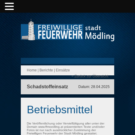
Home
|
Berichte
|
Einsätze
< Zurück zur Übersicht
Schadstoffeinsatz
Datum: 28.04.2025
Betriebsmittel
Die Veröffentlichung oder Vervielfältigung aller unter der
Domain www.ffmoedling.at präsentierten Texte und/oder
Fotos ist nur nach ausdrücklicher Zustimmung der
Freiwilligen Feuerwehr der Stadt Mödling gestattet.