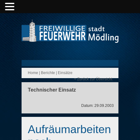
Home
|
Berichte
|
Einsätze
< Zurück zur Übersicht
Technischer Einsatz
Datum: 29.09.2003
Aufräumarbeiten