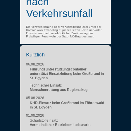
nach
Verkehrsunfall
Die Veröffentlichung oder Vervielfältigung aller unter der
Domain www.ffmoedling.at präsentierten Texte und/oder
Fotos ist nur nach ausdrücklicher Zustimmung der
Freiwilligen Feuerwehr der Stadt Mödling gestattet.
Kürzlich
06.08.2026
Führungsunterstützungscontainer
unterstützt Einsatzleitung beim Großbrand in
St. Egyden
Technischer Einsatz
Menschenrettung aus Regionalzug
05.08.2026
KHD-Einsatz beim Großbrand im Föhrenwald
in St. Egyden
01.08.2026
Schadstoffeinsatz
Vermeintlicher Betriebsmittelaustritt