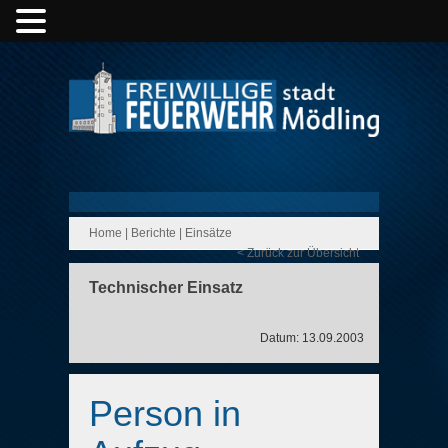
Home
|
Berichte
|
Einsätze
< Zurück zur Übersicht
Technischer Einsatz
Datum: 13.09.2003
Person in