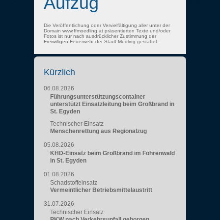
Aufzug
Die Veröffentlichung oder Vervielfältigung aller unter der
Domain www.ffmoedling.at präsentierten Texte und/oder
Fotos ist nur nach ausdrücklicher Zustimmung der
Freiwilligen Feuerwehr der Stadt Mödling gestattet.
Kürzlich
06.08.2026
Führungsunterstützungscontainer
unterstützt Einsatzleitung beim Großbrand in
St. Egyden
Technischer Einsatz
Menschenrettung aus Regionalzug
05.08.2026
KHD-Einsatz beim Großbrand im Föhrenwald
in St. Egyden
01.08.2026
Schadstoffeinsatz
Vermeintlicher Betriebsmittelaustritt
31.07.2026
Technischer Einsatz
PKW nach Verkehrsunfall geborgen