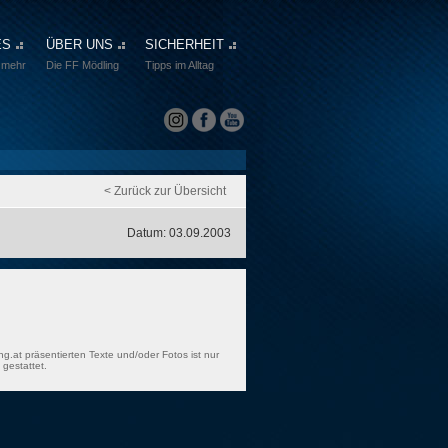
ES
ÜBER UNS
SICHERHEIT
 mehr
Die FF Mödling
Tipps im Alltag
< Zurück zur Übersicht
Datum: 03.09.2003
ng.at präsentierten Texte und/oder Fotos ist nur
gestattet.