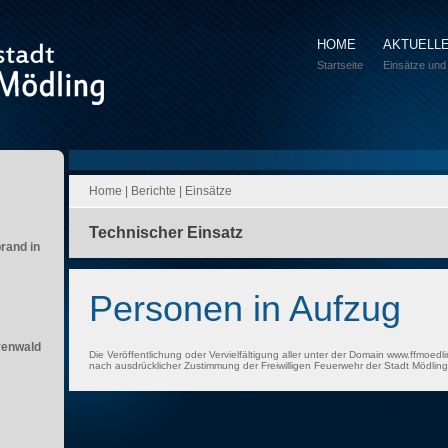
HOME
AKTUELL
Startseite
Einsätze und
Home
|
Berichte
|
Einsätze
Technischer Einsatz
brand in
Personen in Aufzug
renwald
Die Veröffentlichung oder Vervielfältigung aller unter der Domain www.ffmoedli
nach ausdrücklicher Zustimmung der Freiwilligen Feuerwehr der Stadt Mödling 