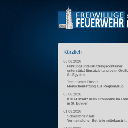
Kürzlich
06.08.2026
Führungsunterstützungscontainer
unterstützt Einsatzleitung beim Groß
St. Egyden
Technischer Einsatz
Menschenrettung aus Regionalzug
05.08.2026
KHD-Einsatz beim Großbrand im Föh
in St. Egyden
01.08.2026
Schadstoffeinsatz
Vermeintlicher Betriebsmittelaustritt