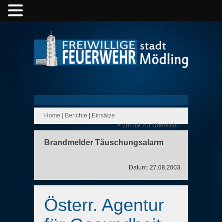
Home
|
Berichte
|
Einsätze
< Zurück zur Übersicht
Brandmelder Täuschungsalarm
Datum: 27.08.2003
Österr. Agentur