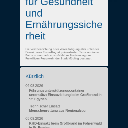
für Gesundheit
und
Ernährungssiche
rheit
Die Veröffentlichung oder Vervielfältigung aller unter der
Domain www.ffmoedling.at präsentierten Texte und/oder
Fotos ist nur nach ausdrücklicher Zustimmung der
Freiwilligen Feuerwehr der Stadt Mödling gestattet.
Kürzlich
06.08.2026
Führungsunterstützungscontainer
unterstützt Einsatzleitung beim Großbrand in
St. Egyden
Technischer Einsatz
Menschenrettung aus Regionalzug
05.08.2026
KHD-Einsatz beim Großbrand im Föhrenwald
in St. Egyden