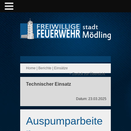
Home
|
Berichte
|
Einsätze
< Zurück zur Übersicht
Technischer Einsatz
Datum: 23.03.2025
Auspumparbeite