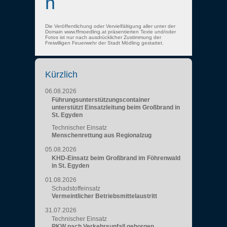
n
Die Veröffentlichung oder Vervielfältigung aller unter der
Domain www.ffmoedling.at präsentierten Texte und/oder
Fotos ist nur nach ausdrücklicher Zustimmung der
Freiwilligen Feuerwehr der Stadt Mödling gestattet.
Kürzlich
06.08.2026
Führungsunterstützungscontainer
unterstützt Einsatzleitung beim Großbrand in
St. Egyden
Technischer Einsatz
Menschenrettung aus Regionalzug
05.08.2026
KHD-Einsatz beim Großbrand im Föhrenwald
in St. Egyden
01.08.2026
Schadstoffeinsatz
Vermeintlicher Betriebsmittelaustritt
31.07.2026
Technischer Einsatz
PKW nach Verkehrsunfall geborgen