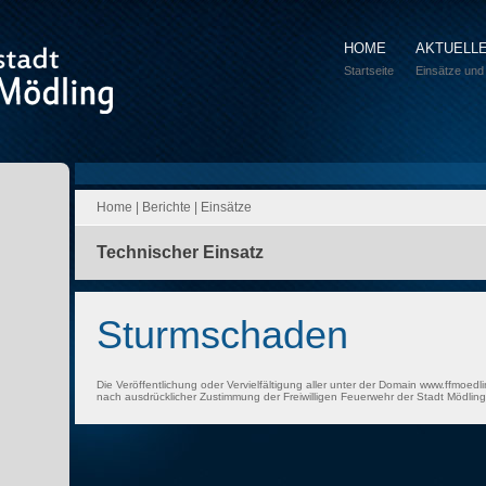
HOME
AKTUELL
Startseite
Einsätze und
Home
|
Berichte
|
Einsätze
Technischer Einsatz
Sturmschaden
Die Veröffentlichung oder Vervielfältigung aller unter der Domain www.ffmoedli
nach ausdrücklicher Zustimmung der Freiwilligen Feuerwehr der Stadt Mödling 