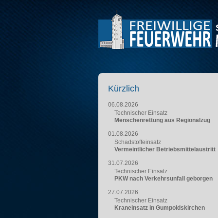
Kürzlich
06.08.2026
Technischer Einsatz
Menschenrettung aus Regionalzug
01.08.2026
Schadstoffeinsatz
Vermeintlicher Betriebsmittelaustritt
31.07.2026
Technischer Einsatz
PKW nach Verkehrsunfall geborgen
27.07.2026
Technischer Einsatz
Kraneinsatz in Gumpoldskirchen