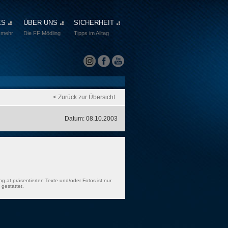
ES
ÜBER UNS
SICHERHEIT
 mehr
Die FF Mödling
Tipps im Alltag
< Zurück zur Übersicht
Datum: 08.10.2003
ng.at präsentierten Texte und/oder Fotos ist nur
gestattet.