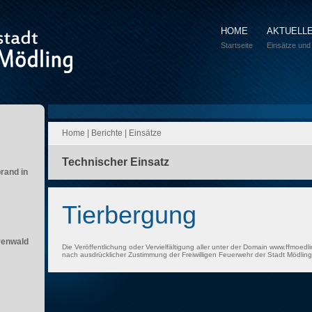
HOME
AKTUELL
Startseite
Einsätze und
Home
|
Berichte
|
Einsätze
Technischer Einsatz
brand in
Tierbergung
renwald
Die Veröffentlichung oder Vervielfältigung aller unter der Domain www.ffmoedli
nach ausdrücklicher Zustimmung der Freiwilligen Feuerwehr der Stadt Mödling 