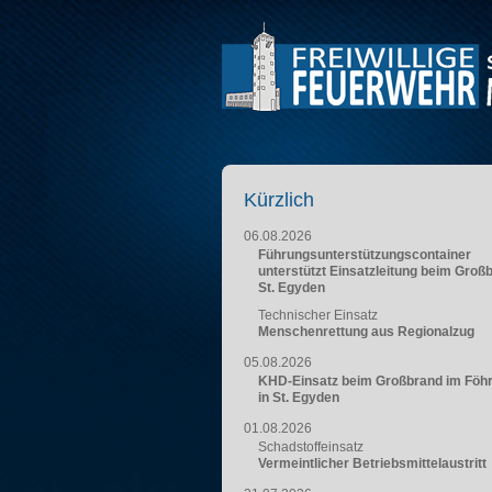
Kürzlich
06.08.2026
Führungsunterstützungscontainer
unterstützt Einsatzleitung beim Groß
St. Egyden
Technischer Einsatz
Menschenrettung aus Regionalzug
05.08.2026
KHD-Einsatz beim Großbrand im Föh
in St. Egyden
01.08.2026
Schadstoffeinsatz
Vermeintlicher Betriebsmittelaustritt