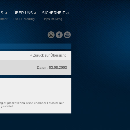
ES
ÜBER UNS
SICHERHEIT
 mehr
Die FF Mödling
Tipps im Alltag
< Zurück zur Übersicht
Datum: 03.08.2003
ng.at präsentierten Texte und/oder Fotos ist nur
gestattet.