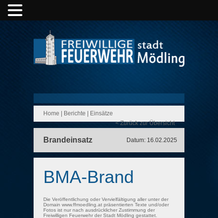
Home
|
Berichte
|
Einsätze
< Zurück zur Übersicht
Brandeinsatz
Datum: 16.02.2025
BMA-Brand
Die Veröffentlichung oder Vervielfältigung aller unter der
Domain www.ffmoedling.at präsentierten Texte und/oder
Fotos ist nur nach ausdrücklicher Zustimmung der
Freiwilligen Feuerwehr der Stadt Mödling gestattet.