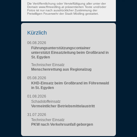
Die Veröffentlichung oder Vervielfältigung aller unter der
Domain www.ffmoedling.at präsentierten Texte und/oder
Fotos ist nur nach ausdrücklicher Zustimmung der
Freiwilligen Feuerwehr der Stadt Mödling gestattet.
Kürzlich
06.08.2026
Führungsunterstützungscontainer
unterstützt Einsatzleitung beim Großbrand in
St. Egyden
Technischer Einsatz
Menschenrettung aus Regionalzug
05.08.2026
KHD-Einsatz beim Großbrand im Föhrenwald
in St. Egyden
01.08.2026
Schadstoffeinsatz
Vermeintlicher Betriebsmittelaustritt
31.07.2026
Technischer Einsatz
PKW nach Verkehrsunfall geborgen