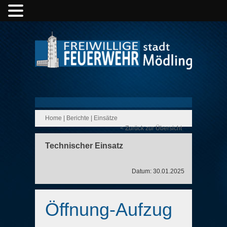
Home
|
Berichte
|
Einsätze
< Zurück zur Übersicht
Technischer Einsatz
Datum: 30.01.2025
Öffnung-Aufzug