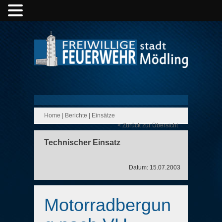
Home
|
Berichte
|
Einsätze
< Zurück zur Übersicht
Technischer Einsatz
Datum: 15.07.2003
Motorradbergun