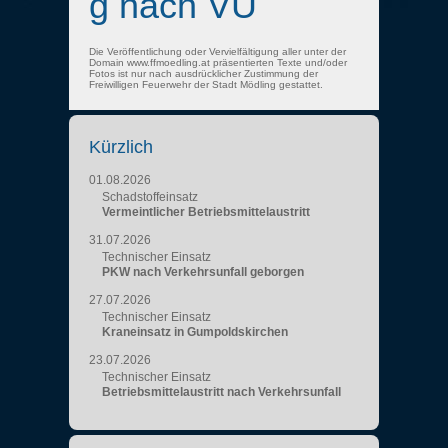
g nach VU
Die Veröffentlichung oder Vervielfältigung aller unter der
Domain www.ffmoedling.at präsentierten Texte und/oder
Fotos ist nur nach ausdrücklicher Zustimmung der
Freiwilligen Feuerwehr der Stadt Mödling gestattet.
Kürzlich
01.08.2026
Schadstoffeinsatz
Vermeintlicher Betriebsmittelaustritt
31.07.2026
Technischer Einsatz
PKW nach Verkehrsunfall geborgen
27.07.2026
Technischer Einsatz
Kraneinsatz in Gumpoldskirchen
23.07.2026
Technischer Einsatz
Betriebsmittelaustritt nach Verkehrsunfall